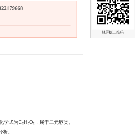
2179668
触屏版二维码
，化学式为C₂H₆O₂，属于二元醇类。
分析。