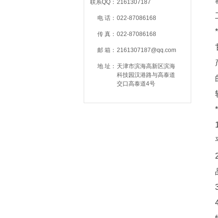
联系QQ：
2161307187
电 话：
022-87086168
传 真：
022-87086168
邮 箱：
2161307187@qq.com
地 址：
天津市滨海高新区滨海
科技园汉港路与高泰道
交口高泰道4号