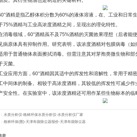
物质。其衍生物油也是制造的关键材料。
60°酒精是指乙醇体积分数为60%的液体溶液，在、工业和日常
于75%酒精与工业高浓度酒精之间，呈现出的理化特性。
在消毒领域，60°酒精虽不及75%酒精的灭菌效果理想（后者能
见病原体具有抑制作用。研究表明，该浓度酒精对包膜病毒（如病
适用于普通物体表面擦拭消毒。但需注意其对芽孢类微生物和部
于灭菌。
工业应用方面，60°酒精因其适中的挥发性和溶解性，常用于精
工中间体的制备。相较于高浓度酒精，其较低的挥发性可减少作
产安全性。在实验室中，该浓度酒精还可用作某些生物标本的临
：
水质分析仪-格林环保水质分析仪-水质分析仪厂家
：
格林环保(图)-天津布袋除尘器报价-天津布袋除尘器
信息