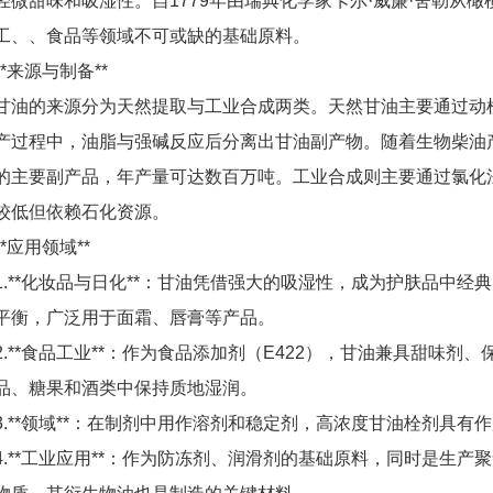
轻微甜味和吸湿性。自1779年由瑞典化学家卡尔·威廉·舍勒从
工、、食品等领域不可或缺的基础原料。
**来源与制备**
甘油的来源分为天然提取与工业合成两类。天然甘油主要通过动
产过程中，油脂与强碱反应后分离出甘油副产物。随着生物柴油
的主要副产品，年产量可达数百万吨。工业合成则主要通过氯化
较低但依赖石化资源。
**应用领域**
1.**化妆品与日化**：甘油凭借强大的吸湿性，成为护肤品中
平衡，广泛用于面霜、唇膏等产品。
2.**食品工业**：作为食品添加剂（E422），甘油兼具甜味
品、糖果和酒类中保持质地湿润。
3.**领域**：在制剂中用作溶剂和稳定剂，高浓度甘油栓剂具
4.**工业应用**：作为防冻剂、润滑剂的基础原料，同时是生