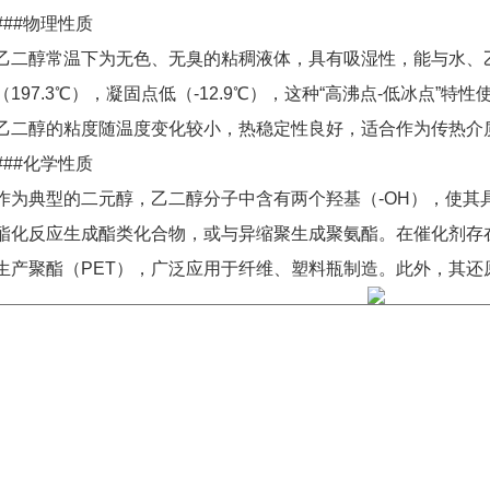
###物理性质
乙二醇常温下为无色、无臭的粘稠液体，具有吸湿性，能与水、
（197.3℃），凝固点低（-12.9℃），这种“高沸点-低冰点”
乙二醇的粘度随温度变化较小，热稳定性良好，适合作为传热介
###化学性质
作为典型的二元醇，乙二醇分子中含有两个羟基（-OH），使其
酯化反应生成酯类化合物，或与异缩聚生成聚氨酯。在催化剂存
生产聚酯（PET），广泛应用于纤维、塑料瓶制造。此外，其还