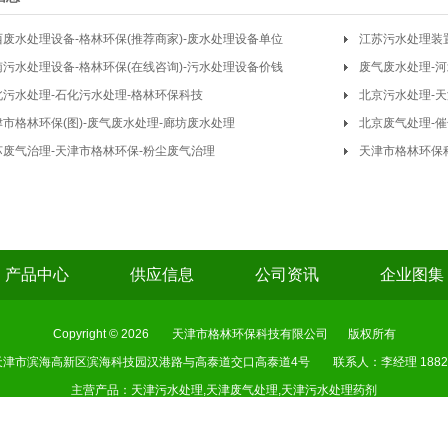
西废水处理设备-格林环保(推荐商家)-废水处理设备单位
江苏污水处理装置
南污水处理设备-格林环保(在线咨询)-污水处理设备价钱
废气废水处理-
北污水处理-石化污水处理-格林环保科技
北京污水处理-
津市格林环保(图)-废气废水处理-廊坊废水处理
北京废气处理-
苏废气治理-天津市格林环保-粉尘废气治理
天津市格林环保科
备
产品中心
供应信息
公司资讯
企业图集
Copyright © 2026
天津市格林环保科技有限公司
版权所有
天津市滨海高新区滨海科技园汉港路与高泰道交口高泰道4号
联系人：李经理 18822
主营产品：天津污水处理,天津废气处理,天津污水处理药剂
网站备案号：
津ICP备19001438号-1