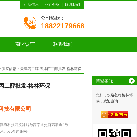
供应信息
|
公司介绍
|
联系我们
公司热线：
18822179668
商盟认证
联系我们
>
供应信息
>
天津丙二醇-天津丙二醇批发-格林环保
商盟客服
丙二醇批发-格林环保
您好，欢迎莅临格林环
保，欢迎咨询...
科技有限公司
滨海科技园汉港路与高泰道交口高泰道4号
术开发,咨询,服务