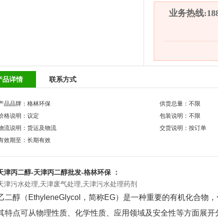
业务热线:1882
产品详情
联系方式
产品品牌：格林环保
供货总量：不限
价格说明：议定
包装说明：不限
物流说明：货运及物流
交货说明：按订单
有效期至：长期有效
天津丙二醇-天津丙二醇批发-格林环保 ：
天津污水处理
,
天津废气处理
,
天津污水处理药剂
乙二醇（EthyleneGlycol，简称EG）是一种重要的有机化合物
其特点可从物理性质、化学性质、应用领域及安全性等方面展开