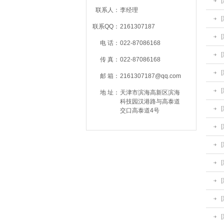
联系人：
李经理
联系QQ：
2161307187
电 话：
022-87086168
传 真：
022-87086168
邮 箱：
2161307187@qq.com
地 址：
天津市滨海高新区滨海
科技园汉港路与高泰道
交口高泰道4号