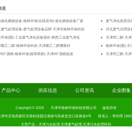
信息
南催化燃烧设备-格林环保(在线咨询)-催化燃烧设备厂家
废气净化装置供
京废气处理设备-废气处理设备品牌-天津市格林环保科技
河北废气治理设
林环保(图)-工业废气净化设备报价-陕西工业废气净化
天津丙二醇-天
津聚乙二醇-格林环保科技-天津聚乙二醇哪家好
格林环保(图)-
60°酒精-格林环保(推荐商家)-天津60°酒精批发
天津丙三醇-天津
产品中心
供应信息
公司资讯
企业图集
Copyright © 2026
天津市格林环保科技有限公司
版权所有
天津市滨海高新区滨海科技园汉港路与高泰道交口高泰道4号
联系人：李经理 18822
主营产品：天津污水处理,天津废气处理,天津污水处理药剂