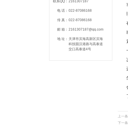
联系QQ：
2161307187
电 话：
022-87086168
传 真：
022-87086168
邮 箱：
2161307187@qq.com
地 址：
天津市滨海高新区滨海
科技园汉港路与高泰道
交口高泰道4号
上一条
下一条