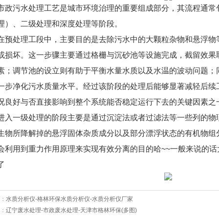
市政污水处理工艺是城市环境治理的重要组成部分，其流程通常
理）、二级处理和深度处理等阶段。
在预处理工段中，主要目的是去除污水中的大颗粒杂物和悬浮物
或损坏。这一步骤主要通过格栅与沉砂池等设施完成，截留效果
素；调节池的设立则有助于平衡水量水质以及水温的波动问题；
一步净化污水质量水平。经过该阶段的处理后能够显著减轻后续
况良好与否直接影响到整个系统能否稳定运行下去的关键因素之
进入一级处理的阶段主要是通过沉淀法或者过滤法等一些列的物
生物所降解掉的悬浮固体杂质成分以及部分漂浮状态的有机物组
会利用到重力作用原理来实现有效分离的目的哈~~一般来说的话
了
：
水质分析仪-格林环保水质分析仪-水质分析仪厂家
：
辽宁废水处理-市政废水处理-天津市格林环保(多图)