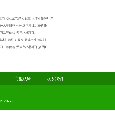
应商-浙江废气净化装置-天津市格林环保
备-天津格林环保-废气治理设备价格
津丙二醇价格-天津格林环保
天津水性清洗剂报价-天津水性清洗剂
丙三醇价格-天津市格林环保(多图)
商盟认证
联系我们
179668